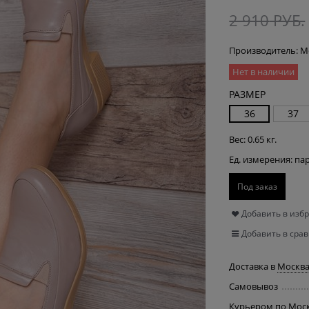
2 910
 РУБ.
Производитель:
Me
Нет в наличии
РАЗМЕР
36
37
Вес:
0.65
кг.
Ед. измерения:
па
Под заказ
Добавить в изб
Добавить в сра
Доставка в
Москв
Самовывоз
Курьером по Мос