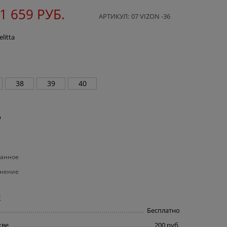
1 659
 РУБ.
АРТИКУЛ:
07 VIZON -36
litta
38
39
40
р
ранное
внение
а
Бесплатно
кве
200 руб.