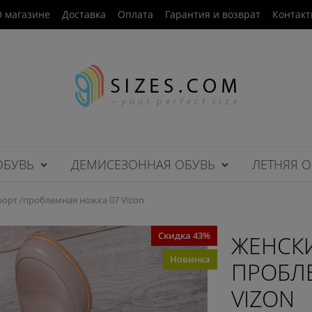
 магазине
Доставка
Оплата
Гарантия и возврат
Контак
ОБУВЬ
ДЕМИСЕЗОННАЯ ОБУВЬ
ЛЕТНЯЯ О
орт /проблемная ножка 07 Vizon
Скидка 43%
ЖЕНСКИ
Новинка
ПРОБЛ
VIZON