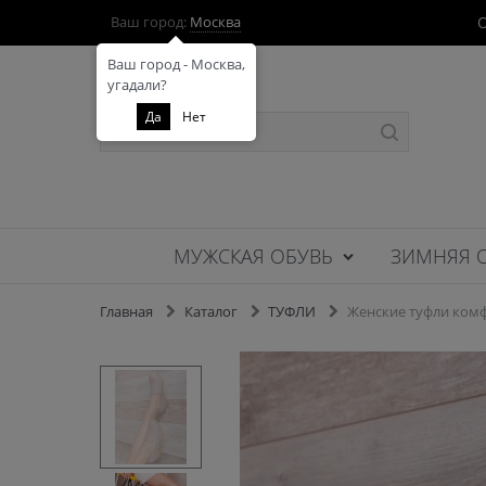
О
Ваш город:
Москва
Ваш город - Москва,
угадали?
Да
Нет
МУЖСКАЯ ОБУВЬ
ЗИМНЯЯ 
Главная
Каталог
ТУФЛИ
Женские туфли комф