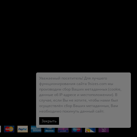
Уважаемый посетитель! Для лучшего
функционирования сайта 9sizes.com мы
производим сбор Ваших метаданных (cookie,
данные об IP-адресе и местоположении). В
случае, если Вы не хотите, чтобы нами был
осуществлён сбор Ваших метаданных, Вам
необходимо покинуть данный сайт.
Закрыть