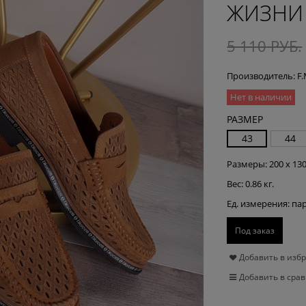
ЖИЗНИ 
5 110
 РУБ.
Производитель:
F
Нет в наличии
РАЗМЕР
43
44
Размеры:
200 x 130
Вес:
0.86
кг.
Ед. измерения:
па
Под заказ
Добавить в изб
Добавить в сра