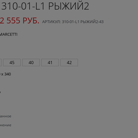
310-01-L1 РЫЖИЙ2
2 555
 РУБ.
АРТИКУЛ:
310-01-L1 РЫЖИЙ2-43
.МАRCETTI
45
40
41
42
 x 340
р
ранное
внение