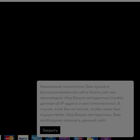
Уважаемый посетитель! Для лучшего
функционирования сайта 9sizes.com мы
производим сбор Ваших метаданных (cookie,
данные об IP-адресе и местоположении). В
случае, если Вы не хотите, чтобы нами был
осуществлён сбор Ваших метаданных, Вам
необходимо покинуть данный сайт.
Закрыть