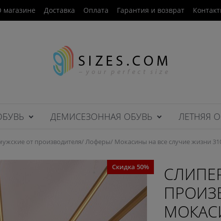
 магазине
Доставка
Оплата
Гарантия и возврат
Контак
ОБУВЬ
ДЕМИСЕЗОННАЯ ОБУВЬ
ЛЕТНЯЯ О
ужские от производителя/ Лоферы/ Мокасины на все случие жизни 31
Скидка 50%
СЛИПЕ
ПРОИЗ
МОКАС