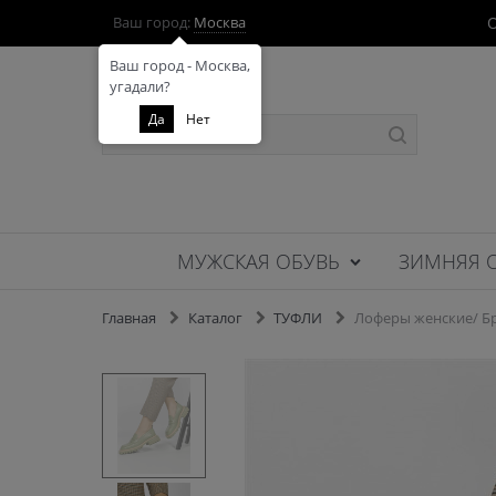
О
Ваш город:
Москва
Ваш город - Москва,
угадали?
Да
Нет
МУЖСКАЯ ОБУВЬ
ЗИМНЯЯ 
Главная
Каталог
ТУФЛИ
Лоферы женские/ Бр