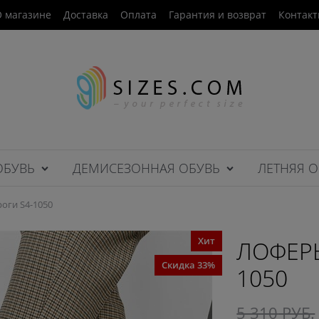
 магазине
Доставка
Оплата
Гарантия и возврат
Контак
ОБУВЬ
ДЕМИСЕЗОННАЯ ОБУВЬ
ЛЕТНЯЯ О
оги S4-1050
Хит
ЛОФЕРЫ
Скидка 33%
1050
5 310
 РУБ.