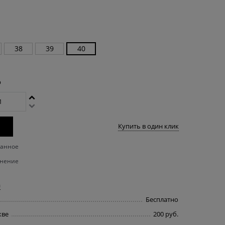
38
39
40
р
Купить в один клик
ранное
внение
а
Бесплатно
кве
200 руб.