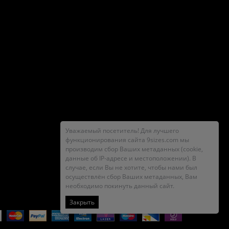
Уважаемый посетитель! Для лучшего
функционирования сайта 9sizes.com мы
производим сбор Ваших метаданных (cookie,
данные об IP-адресе и местоположении). В
случае, если Вы не хотите, чтобы нами был
осуществлён сбор Ваших метаданных, Вам
необходимо покинуть данный сайт.
Закрыть