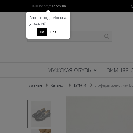
О
Ваш город:
Москва
Ваш город - Москва,
угадали?
Да
Нет
МУЖСКАЯ ОБУВЬ
ЗИМНЯЯ 
Главная
Каталог
ТУФЛИ
Лоферы женские/ Бр