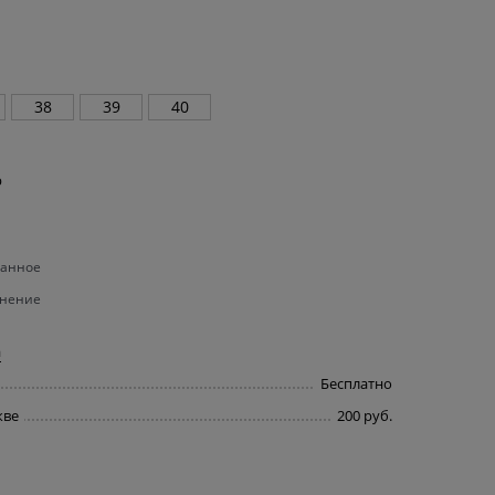
38
39
40
р
ранное
внение
а
Бесплатно
кве
200 руб.