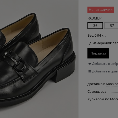
Нет в наличии
РАЗМЕР
36
37
Вес:
0.94
кг.
Ед. измерения:
па
Под заказ
Добавить в изб
Добавить в сра
Доставка в
Москв
Самовывоз
Курьером по Мос