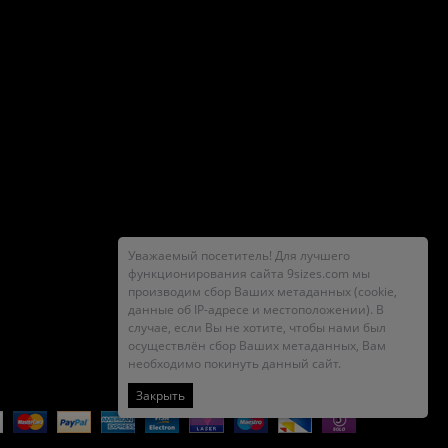
Уважаемый посетитель! Для лучшего
функционирования сайта 9sizes.com мы
производим сбор Ваших метаданных (cookie,
данные об IP-адресе и местоположении). В
случае, если Вы не хотите, чтобы нами был
осуществлён сбор Ваших метаданных, Вам
необходимо покинуть данный сайт.
Закрыть