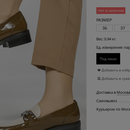
Нет в наличии
РАЗМЕР
36
37
Вес:
0.94
кг.
Ед. измерения:
па
Под заказ
Добавить в изб
Добавить в сра
Доставка в
Москв
Самовывоз
Курьером по Мос