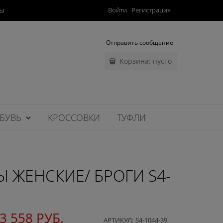
ты
Войти
Регистрация
Отправить сообщение
Корзина:
пусто
БУВЬ
КРОССОВКИ
ТУФЛИ
 ЖЕНСКИЕ/ БРОГИ S4-
3 558
 РУБ.
АРТИКУЛ:
S4-1044-39