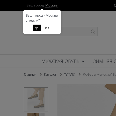
О
Ваш город:
Москва
Ваш город - Москва,
угадали?
Да
Нет
МУЖСКАЯ ОБУВЬ
ЗИМНЯЯ 
Главная
Каталог
ТУФЛИ
Лоферы женские/ Бр