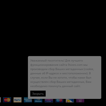
Уважаемый посетитель! Для лучшего
функционирования сайта 9sizes.com мы
производим сбор Ваших метаданных (cookie,
данные об IP-адресе и местоположении). В
случае, если Вы не хотите, чтобы нами был
осуществлён сбор Ваших метаданных, Вам
необходимо покинуть данный сайт.
Закрыть