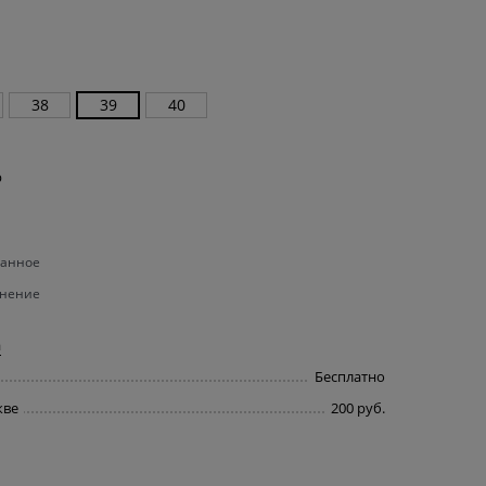
38
39
40
р
ранное
внение
а
Бесплатно
кве
200 руб.