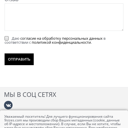
Даю
согласие на обработку персональных данных
в
соответствии с
политикой конфиденциальности
.
МЫ В СОЦ СЕТЯХ
Уважаемый посетитель! Для лучшего функционирования сайта
Информация
9sizes.com мы производим сбор Ваших метаданных (cookie, данные
об IP-адресе и местоположении). В случае, если Вы не хотите, чтобы
нами был осуществлён сбор Ваших метаданных, Вам необходимо