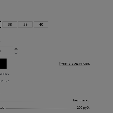
38
39
40
р
Купить в один клик
ранное
внение
а
Бесплатно
кве
200 руб.