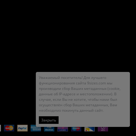
Уважаемый посетитель! Для лучшего
функционирования сайта 9sizes.com мы
производим сбор Ваших метаданных (cookie,
данные об IP-адресе и местоположении). В
случае, если Вы не хотите, чтобы нами был
осуществлён сбор Ваших метаданных, Вам
необходимо покинуть данный сайт.
Закрыть