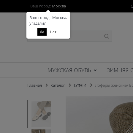
О
Ваш город:
Москва
Ваш город - Москва,
угадали?
Да
Нет
МУЖСКАЯ ОБУВЬ
ЗИМНЯЯ 
Главная
Каталог
ТУФЛИ
Лоферы женские/ Бр