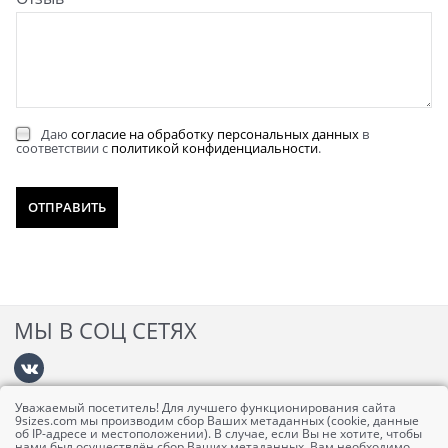
Даю
согласие на обработку персональных данных
в
соответствии с
политикой конфиденциальности
.
МЫ В СОЦ СЕТЯХ
Уважаемый посетитель! Для лучшего функционирования сайта
Информация
9sizes.com мы производим сбор Ваших метаданных (cookie, данные
об IP-адресе и местоположении). В случае, если Вы не хотите, чтобы
нами был осуществлён сбор Ваших метаданных, Вам необходимо