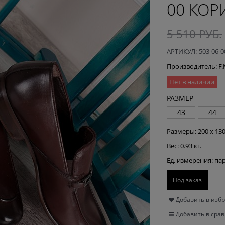
00 КО
5 510
 РУБ.
АРТИКУЛ:
503-06-
Производитель:
F
Нет в наличии
РАЗМЕР
43
44
Размеры:
200 x 130
Вес:
0.93
кг.
Ед. измерения:
па
Под заказ
Добавить в изб
Добавить в сра