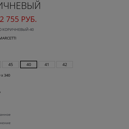
РИЧНЕВЫЙ
2 755
 РУБ.
00 КОРИЧНЕВЫЙ-40
.МАRCETTI
45
40
41
42
 x 340
р
ранное
внение