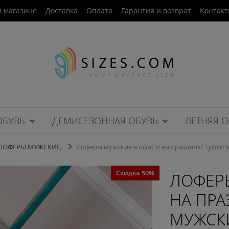
 магазине
Доставка
Оплата
Гарантия и возврат
Контак
ОБУВЬ
ДЕМИСЕЗОННАЯ ОБУВЬ
ЛЕТНЯЯ О
 ЛОФЕРЫ МУЖСКИЕ,
Лоферы мужские в офис и на праздник/ Туфли 
Скидка 50%
ЛОФЕР
НА ПРА
МУЖСКИ