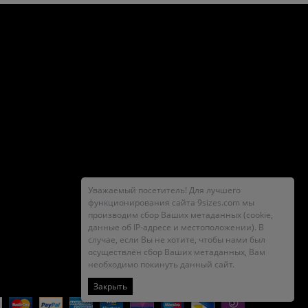
Уважаемый посетитель! Для лучшего
функционирования сайта 9sizes.com мы
производим сбор Ваших метаданных (cookie,
данные об IP-адресе и местоположении). В
случае, если Вы не хотите, чтобы нами был
осуществлён сбор Ваших метаданных, Вам
необходимо покинуть данный сайт.
Закрыть