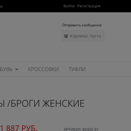
ты
Войти
Регистрация
Отправить сообщение
Корзина:
пусто
БУВЬ
КРОССОВКИ
ТУФЛИ
Ы /БРОГИ ЖЕНСКИЕ
1 887
 РУБ.
АРТИКУЛ:
B242S-37