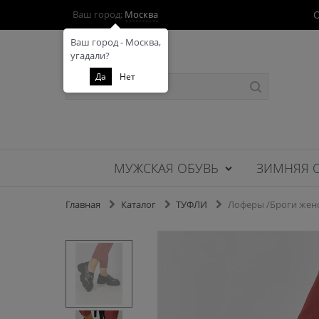
О
Ваш город:
Москва
Ваш город - Москва,
угадали?
Да
Нет
МУЖСКАЯ ОБУВЬ
ЗИМНЯЯ 
Главная
Каталог
ТУФЛИ
Лоферы /Броги женс