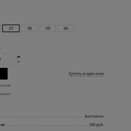
37
38
39
40
р
Купить в один клик
ранное
внение
а
Бесплатно
кве
200 руб.