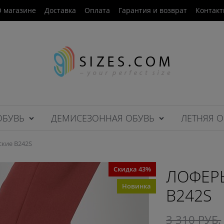
 магазине
Доставка
Оплата
Гарантия и возврат
Контак
ОБУВЬ
ДЕМИСЕЗОННАЯ ОБУВЬ
ЛЕТНЯЯ О
кие B242S
Скидка 43%
ЛОФЕР
Новинка
B242S
3 310
 РУБ.