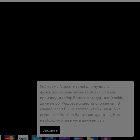
Уважаемый посетитель! Для лучшего
функционирования сайта 9sizes.com мы
производим сбор Ваших метаданных (cookie,
данные об IP-адресе и местоположении). В
случае, если Вы не хотите, чтобы нами был
осуществлён сбор Ваших метаданных, Вам
необходимо покинуть данный сайт.
Закрыть