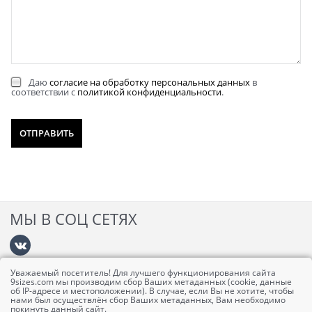
Даю
согласие на обработку персональных данных
в
соответствии с
политикой конфиденциальности
.
МЫ В СОЦ СЕТЯХ
Уважаемый посетитель! Для лучшего функционирования сайта
Информация
9sizes.com мы производим сбор Ваших метаданных (cookie, данные
об IP-адресе и местоположении). В случае, если Вы не хотите, чтобы
нами был осуществлён сбор Ваших метаданных, Вам необходимо
покинуть данный сайт.
Личный кабинет