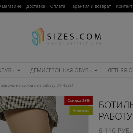
 магазине
Доставка
Оплата
Гарантия и возврат
Контак
ОБУВЬ
ДЕМИСЕЗОННАЯ ОБУВЬ
ЛЕТНЯЯ О
тильоны на выход и на работу D1-H2931
Скидка 38%
БОТИЛЬ
Новинка
РАБОТУ
6 110
 РУБ.