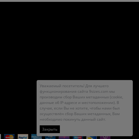
Уважаемый посетитель! Для лучшего
функционирования сайта 9sizes.com мы
производим сбор Ваших метаданных (cookie,
данные об IP-адресе и местоположении). В
случае, если Вы не хотите, чтобы нами был
осуществлён сбор Ваших метаданных, Вам
необходимо покинуть данный сайт.
Закрыть