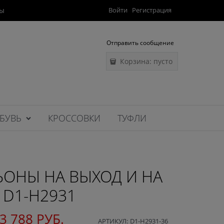
ты
Войти
Регистрация
Отправить сообщение
Корзина:
пусто
БУВЬ
КРОССОВКИ
ТУФЛИ
ОНЫ НА ВЫХОД И НА
 D1-H2931
3 788
 РУБ.
АРТИКУЛ:
D1-H2931-36