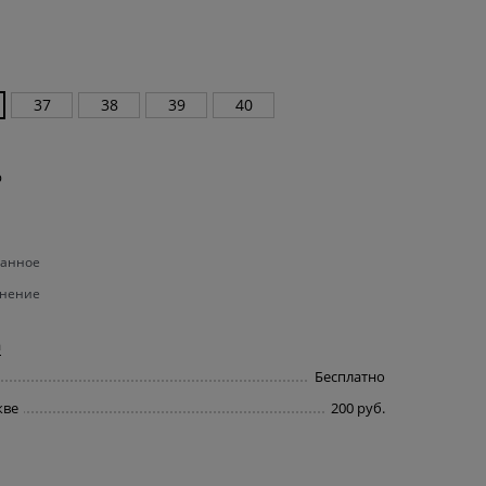
37
38
39
40
р
ранное
внение
а
Бесплатно
кве
200 руб.