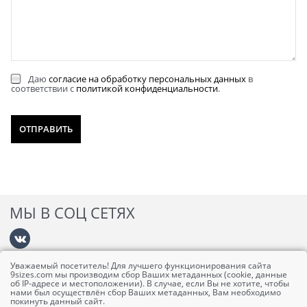
Даю
согласие на обработку персональных данных
в
соответствии с
политикой конфиденциальности
.
МЫ В СОЦ СЕТЯХ
Уважаемый посетитель! Для лучшего функционирования сайта
Информация
9sizes.com мы производим сбор Ваших метаданных (cookie, данные
об IP-адресе и местоположении). В случае, если Вы не хотите, чтобы
нами был осуществлён сбор Ваших метаданных, Вам необходимо
покинуть данный сайт.
Личный кабинет